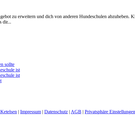
Angebot zu erweitern und dich von anderen Hundeschulen abzuheben. K
dir...
n sollte
schule ist
schule ist
t
 Ketelsen
|
Impressum
|
Datenschutz
|
AGB
|
Privatsphäre Einstellunge